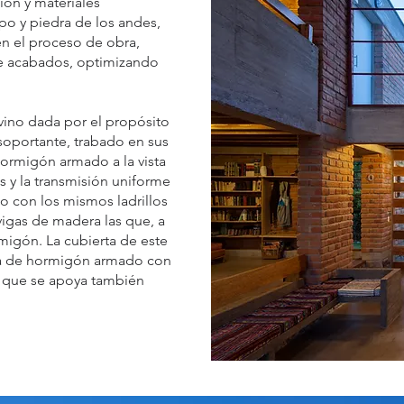
ión y materiales
po y piedra de los andes,
en el proceso de obra,
de acabados, optimizando
 vino dada por el propósito
 soportante, trabado en sus
hormigón armado a la vista
s y la transmisión uniforme
do con los mismos ladrillos
igas de madera las que, a
migón. La cubierta de este
ta de hormigón armado con
B que se apoya también