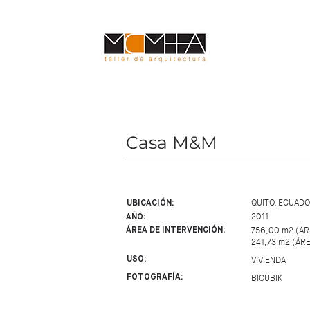
Casa M&M
QUITO, ECUAD
UBICACIÓN:
2011
AÑO:
756,00 m2 (Á
ÁREA DE INTERVENCIÓN:
241,73 m2 (ÁR
VIVIENDA
USO:
BICUBIK​
FOTOGRAFÍA: