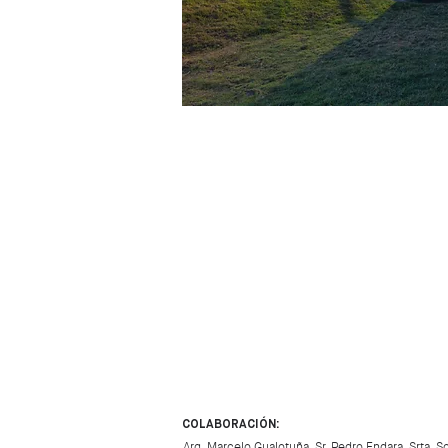
COLABORACIÓN:
Arq. Marcelo Gualotuña, Sr. Pedro Endara, Srta. So