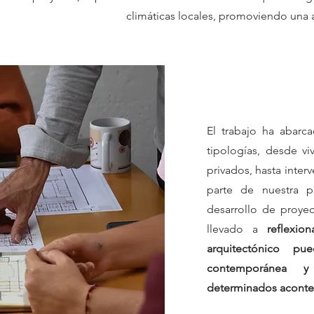
climáticas locales, promoviendo una a
El trabajo ha abarc
tipologías, desde v
privados, hasta inter
parte de nuestra p
desarrollo de proye
llevado a
reflexio
arquitectónico p
contemporánea y
determinados acontec