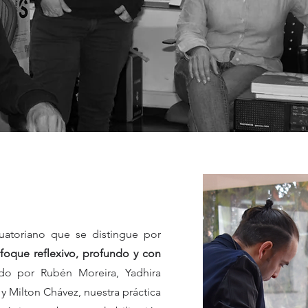
uatoriano que se distingue por
nfoque reflexivo, profundo y con
o por Rubén Moreira, Yadhira
 y Milton Chávez, nuestra práctica