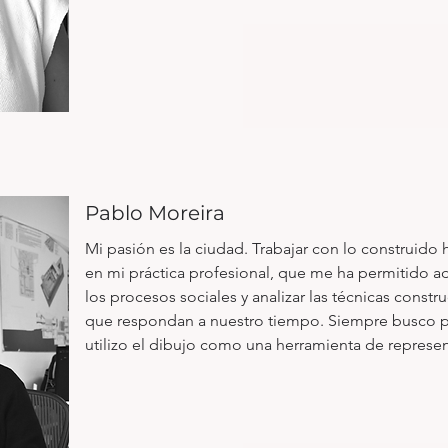
sostenible” implementado en archipiélago de Galáp
Docente invitada en la Maestría en Arquitectura, 
Arquitectónico en la Universidad del Azuay (2019, 20
Urbano Arquitectónico en la PUCE (2020). También e
de Diseño Arquitectónico en la Universidad Central 
Profesora en el Taller Internacional LAU Taller Vertic
Pablo Moreira
(2018), en Ecología Urbana en Maestría FLACSO (201
UDLA (2008-2010) y en Diseño Urbano en la Univers
Mi pasión es la ciudad. Trabajar con lo construido
en mi práctica profesional, que me ha permitido ad
los procesos sociales y analizar las técnicas constru
que respondan a nuestro tiempo. Siempre busco pe
utilizo el dibujo como una herramienta de represen
las ideas.

Arquitecto. Universidad Central del Ecuador (2000).

Postgrado en Teoría y Práctica de la arquitectura: El