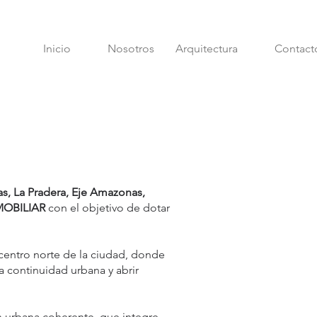
Inicio
Nosotros
Arquitectura
Contact
s, La Pradera, Eje Amazonas,
NMOBILIAR
con el objetivo de dotar
 centro norte de la ciudad, donde
a continuidad urbana y abrir
n urbana coherente, que integre