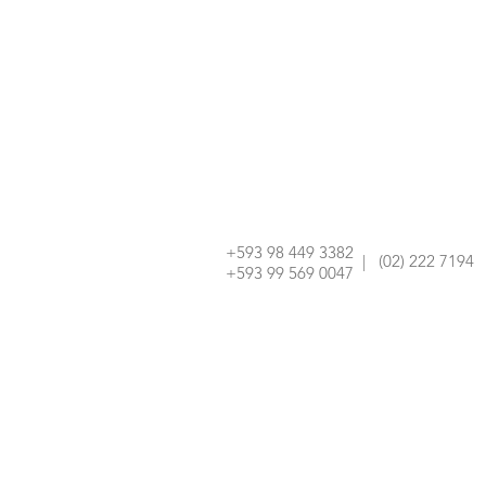
+593 98 449 3382
| (02) 222 7194
+593 99 569 0047